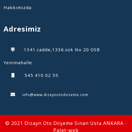
Hakkımızda
Adresimiz
1341.cadde,1336.sok No 20 OSB
Yenimahalle
545 410 02 55
0
info@www.dizaynotodoseme.com
© 2021 Dizayn Oto Döşeme Sinan Usta ANKARA
-
Palet-web